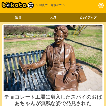
〜 写真で一言ボケて 〜
注 目
人 気
ピックアップ
チョコレート工場に潜入したスパイのおば
あちゃんが無残な姿で発見された