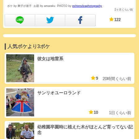
ボケ by 舞子が迷子
お題 by amaraku
PHOTO by
eshtersilvaphotography
2ヶ月くらい前
122
人気ボケより3ボケ
彼女は地雷系
9
20時間くらい前
サンリオユーロランド
10
1日くらい前
幼稚園卒園時に植えた木がほとんど育ってない記
念