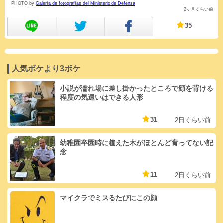
PHOTO by
Galería de fotografías del Ministerio de Defensa
2ヶ月くらい前
35
人気ボケより3ボケ
小説が濡れ場に差し掛かったところで顔を背ける
程度の気遣いはできる人形
31
2日くらい前
幼稚園卒園時に植えた木がほとんど育ってない記
念
11
2日くらい前
マイクラでミスるたびにこの顔