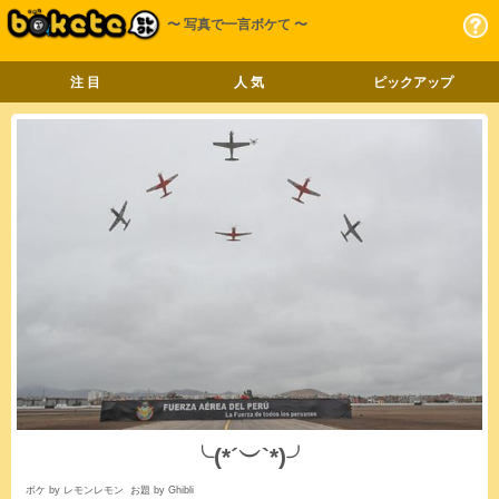
〜 写真で一言ボケて 〜
注 目
人 気
ピックアップ
╰(*´︶`*)╯
ボケ by レモンレモン
お題 by Ghibli