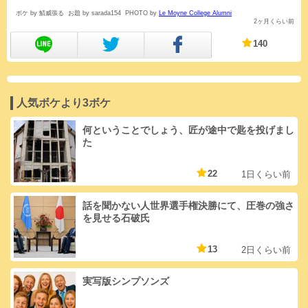
ボケ by 鯖威張る
お題 by sarada154
PHOTO by
Le Moyne College Alumni
2ヶ月くらい前
140
人気ボケより3ボケ
何ということでしょう、匠が途中で匙を投げまし
た
22
1日くらい前
話を聞かない人世界選手権決勝にて、圧巻の強さ
を見せる石破氏
13
2日くらい前
実写版シンプソンズ