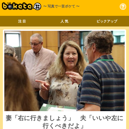
〜 写真で一言ボケて 〜
注 目
人 気
ピックアップ
妻「右に行きましょう」 夫「いいや左に
行くべきだよ」