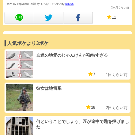
ボケ by capybaru
お題 by むろぼ
PHOTO by
jus10h
2ヶ月くらい前
11
人気ボケより3ボケ
友達の地元のじゃんけんが独特すぎる
7
1日くらい前
彼女は地雷系
18
2日くらい前
何ということでしょう、匠が途中で匙を投げまし
た