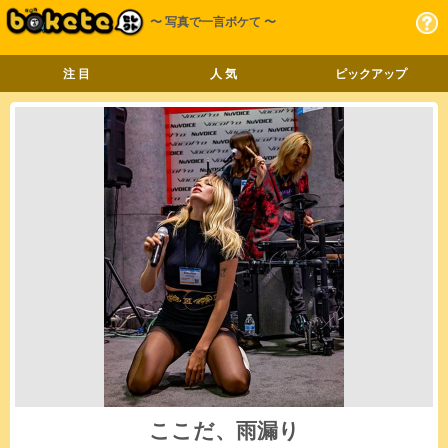
〜 写真で一言ボケて 〜
注 目
人 気
ピックアップ
ここだ、雨漏り