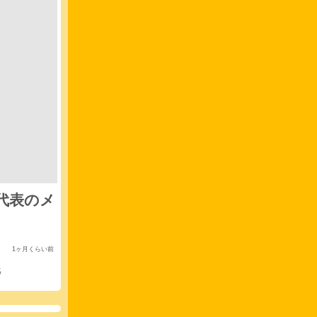
代表のメ
1ヶ月くらい前
5