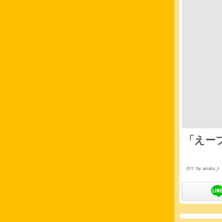
「えー
ボケ by asuku_t