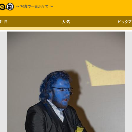
〜 写真で一言ボケて 〜
注 目
人 気
ピックア