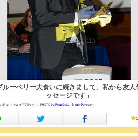
ブルーベリー大食いに続きまして、私から友人
ッセージです」
お題 by ギャル文字変換のおぢ
PHOTO by
PhotoGoku - Martin Paterson