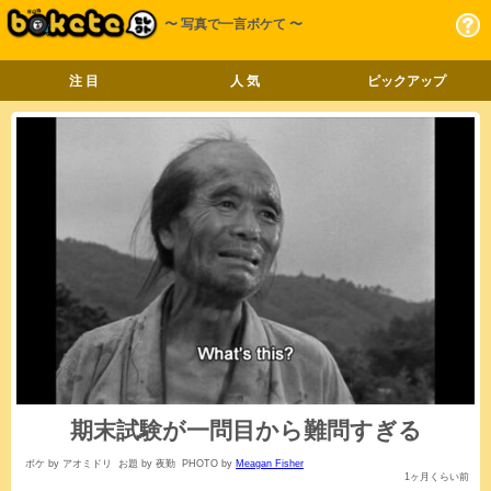
〜 写真で一言ボケて 〜
注 目
人 気
ピックアップ
期末試験が一問目から難問すぎる
ボケ by アオミドリ
お題 by 夜勤
PHOTO by
Meagan Fisher
1ヶ月くらい前