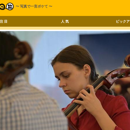
〜 写真で一言ボケて 〜
注 目
人 気
ピックア