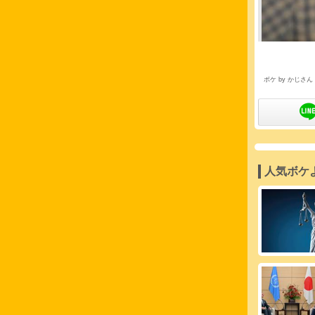
ボケ by かじさん
人気ボケ