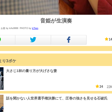
音姫が生演奏
お題 by kAs9999
PHOTO by
k7hpn
1
より3ボケ
大さじ1杯の量り方が大げさな妻
24
2
話を聞かない人世界選手権決勝にて、圧巻の強さを見せる石破氏