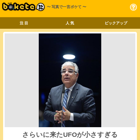
〜 写真で一言ボケて 〜
注 目
人 気
ピックアップ
さらいに来たUFOが小さすぎる