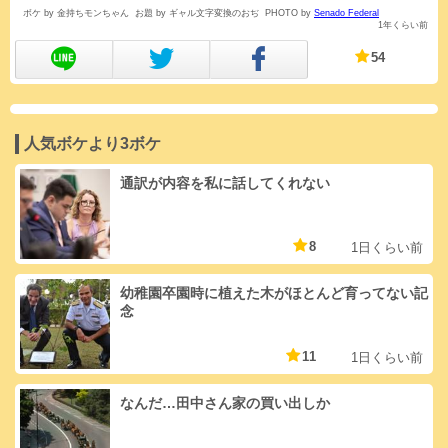
ボケ by 金持ちモンちゃん
お題 by ギャル文字変換のおぢ
PHOTO by
Senado Federal
1年くらい前
54
人気ボケより3ボケ
通訳が内容を私に話してくれない
8
1日くらい前
幼稚園卒園時に植えた木がほとんど育ってない記
念
11
1日くらい前
なんだ…田中さん家の買い出しか