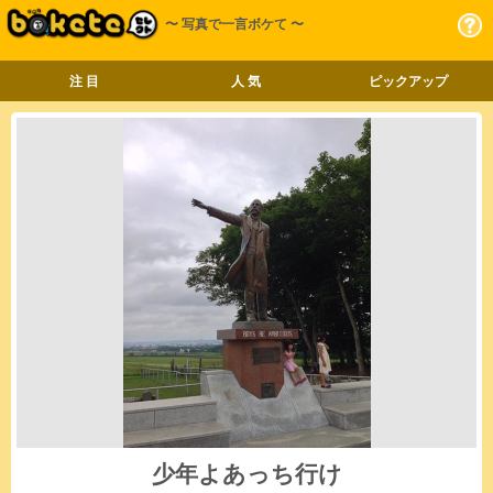
〜 写真で一言ボケて 〜
注 目
人 気
ピックアップ
少年よあっち行け