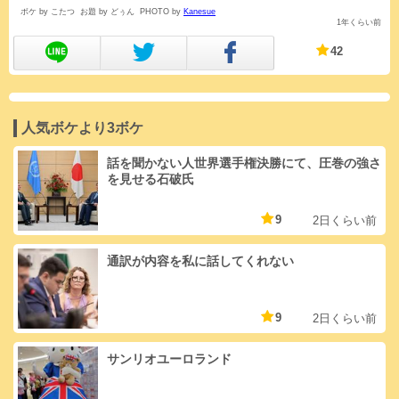
ボケ by こたつ
お題 by どぅん
PHOTO by
Kanesue
1年くらい前
42
人気ボケより3ボケ
話を聞かない人世界選手権決勝にて、圧巻の強さ
を見せる石破氏
9
2日くらい前
通訳が内容を私に話してくれない
9
2日くらい前
サンリオユーロランド