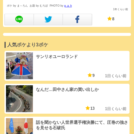
ボケ by ま～ろん
お題 by むろぼ
PHOTO by
p_a_h
1年くらい前
8
人気ボケより3ボケ
サンリオユーロランド
9
1日くらい前
なんだ…田中さん家の買い出しか
13
1日くらい前
話を聞かない人世界選手権決勝にて、圧巻の強さ
を見せる石破氏