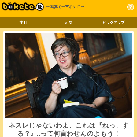
〜 写真で一言ボケて 〜
注 目
人 気
ピックアップ
ネスレじゃないわよ、これは『ねっ、す
る？』..って何言わせんのよもう！