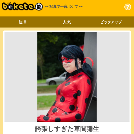
〜 写真で一言ボケて 〜
注 目
人 気
ピックアップ
誇張しすぎた草間彌生