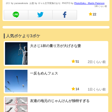
ボケ by yazawakouta
お題 by ギャル文字変換のおぢ
PHOTO by
PhotoGoku - Martin Paterson
1年くらい前
22
人気ボケより3ボケ
大さじ1杯の量り方が大げさな妻
51
2日くらい前
一反もめんフェス
14
1日くらい前
友達の地元のじゃんけんが独特すぎる