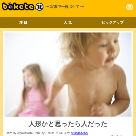
〜 写真で一言ボケて 〜
注 目
人 気
ピックアップ
人形かと思ったら人だった
ボケ by otgawaraimu
お題 by Renta!
PHOTO by
geishaboy500