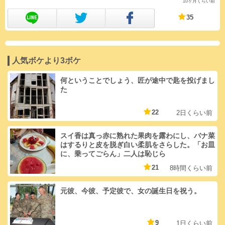
10ヶ月くらい前
35
人気ボケより3ボケ
何ということでしょう、匠が途中で匙を投げまし
た
22
2日くらい前
スイ香は真っ赤に熟れた果肉を露わにし、バナ菜
はするりと皮を脱ぎ白い柔肌をさらした。「お皿
に、乗ってごらん」二人は恥じら
21
8時間くらい前
元彼、今彼、予定彼で、女の誕生日を祝う。
9
1日くらい前