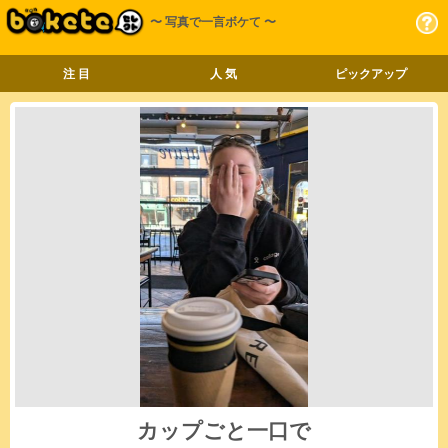
〜 写真で一言ボケて 〜
注 目
人 気
ピックアップ
カップごと一口で