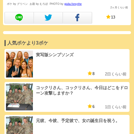
ボケ by グリペン
お題 by むろぼ
PHOTO by
giulia.forsythe
2ヶ月くらい前
13
人気ボケより3ボケ
実写版シンプソンズ
8
2日くらい前
コックリさん、コックリさん、今日はどこをドロ
ーン攻撃しますか？
6
1日くらい前
元彼、今彼、予定彼で、女の誕生日を祝う。